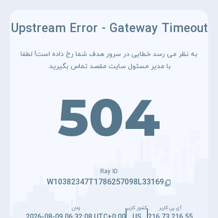
Upstream Error - Gateway Timeout
به نظر می رسد خطایی در سرور هدف شما رخ داده است! لطفا
با مدیر مسئول سایت مقصد تماس بگیرید.
504
Ray ID
W10382347T1786257098L33169
آی پی کاربر
کشور کاربر
زمان
2026-08-09 06:32:08 UTC+0:00
US
216.73.216.55