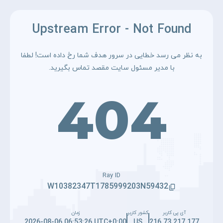
Upstream Error - Not Found
به نظر می رسد خطایی در سرور هدف شما رخ داده است! لطفا
با مدیر مسئول سایت مقصد تماس بگیرید.
404
Ray ID
W10382347T1785999203N59432
آی پی کاربر
کشور کاربر
زمان
2026-08-06 06:53:26 UTC+0:00
US
216.73.217.177